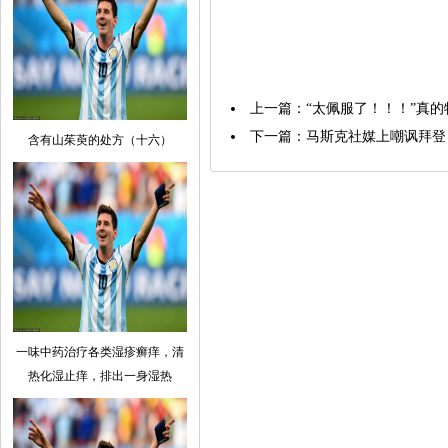
上一篇：
“太佩服了！！！”真
下一篇：
马斯克社媒上嘲讽拜登
含有山茱萸的处方（十六）
一味中药治疗各类湿疹癣痒，清
热化湿止痒，排出一身湿热