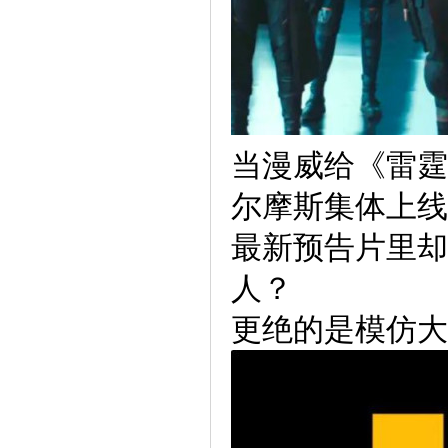
当漫威给《雷霆
尔摩斯集体上线
最新预告片里却
人？
更绝的是模仿大