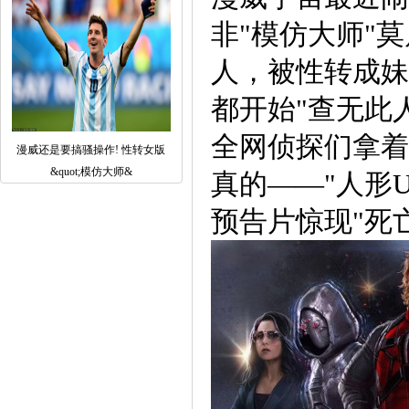
非"模仿大师"
人，被性转成妹
都开始"查无此
全网侦探们拿着
漫威还是要搞骚操作! 性转女版
&quot;模仿大师&
真的——"人形
预告片惊现"死