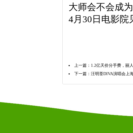
大师会不会成为
4月30日电影
上一篇：
1.2亿天价分手费，丽
下一篇：
汪明荃DIVA演唱会上