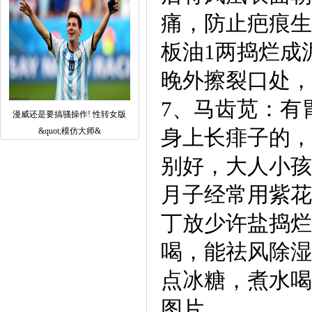
痛，防止疤痕生
板油1两捣烂成
晚外擦裂口处，
7、马齿苋：有
漫威还是要搞骚操作! 性转女版
身上长痱子的，
&quot;模仿大师&
别好，大人小孩
月子经常用紫花
丁放少许盐捣烂
喝，能祛风除湿
点冰糖，煮水喝
图片